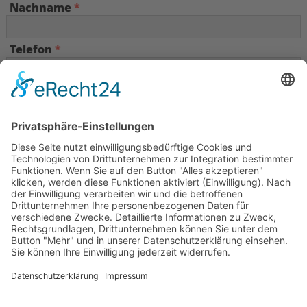
Nachname
*
Telefon
*
E-Mail
*
Ihre Nachricht
*
Kenntnisnahme der Datenschutzerklärung
*
Ich habe die
Datenschutzerklärung
zur Kenntnis
genommen. Ich stimme zu, dass meine Angaben und
Daten zur Beantwortung meiner Anfrage elektronisch
erhoben und gespeichert werden. Hinweis: Sie können